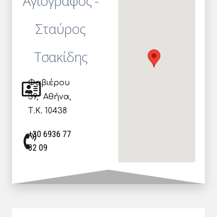
Αγιογράφος -
Σταύρος
Τσακίδης
Φαβιέρου
39,
Αθήνα,
Τ.Κ.
10438
+30 6936 77
82 09